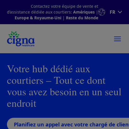
Contactez votre équipe de vente et
FR
d’assistance dédiée aux courtiers:
Amériques
|
Europe & Royaume-Uni
|
Reste du Monde
Votre hub dédié aux
courtiers – Tout ce dont
vous avez besoin en un seul
endroit
Planifiez un appel avec votre chargé de clien