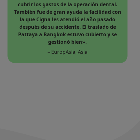
compromiso con la calidad de la atención y
la satisfacción del cliente. Es reconfortante
trabajar con una compañía de seguros que
no solo ofrece una cobertura completa, sino
que además anima de manera activa a los
clientes a utilizar sus pólizas y buscar el
tratamiento que necesitan. Este enfoque en
la prevención y la atención proactiva es
algo que valoramos enormemente, ya que
desempeña un papel vital en la promoción
de la salud y el bienestar a largo plazo».
– Medibroker, Reino Unido