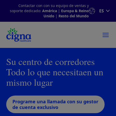
Contactar con con su equipo de ventas y
ES
soporte dedicado:
América
|
Europa & Reino
Unido
|
Resto del Mundo
Su centro de corredores
Todo lo que necesitaen un
mismo lugar
Programe una llamada con su gestor
de cuenta exclusivo