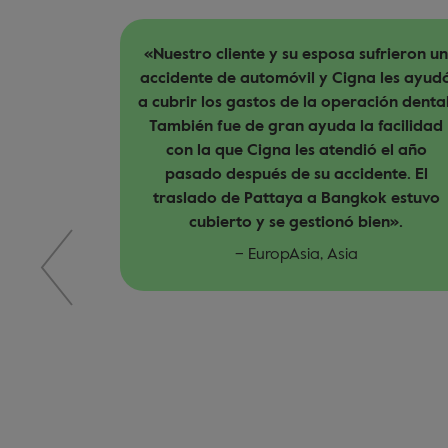
ufrieron un
«Seguimos renovando nuestro contrato
a les ayudó
con Cigna por su inquebrantable
ción dental.
compromiso con la calidad de la atenció
 facilidad
y la satisfacción del cliente. Es
ó el año
reconfortante trabajar con una compañí
ente. El
de seguros que no solo ofrece una
ok estuvo
cobertura completa, sino que además
ien».
anima de manera activa a los clientes a
utilizar sus pólizas y buscar el tratamient
que necesitan. Este enfoque en la
prevención y la atención proactiva es alg
que valoramos enormemente, ya que
desempeña un papel vital en la promoció
de la salud y el bienestar a largo plazo».
– Medibroker, Reino Unido