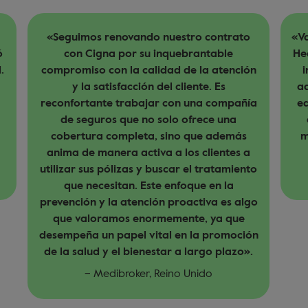
«Valoramos mucho la disposición de Cigna
Healthcare para analizar cada situación e
d
n
intentar encontrar una solución que se
C
adapte al cliente. El conocimiento que su
a
equipo tiene de los productos y servicios
que se ofrecen permite responder de
manera oportuna a todas las consultas
que nos plantean nuestros clientes».
Re
o
t
– Howden Group, Reino Unido
pa
o
s
ten
n
A