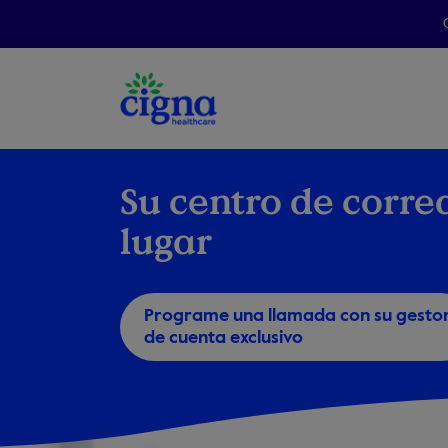
Su centro de corr
lugar
Programe una llamada con su gesto
de cuenta exclusivo