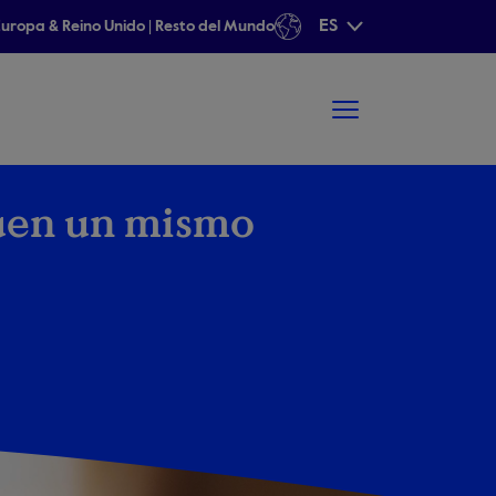
ES
uropa & Reino Unido
|
Resto del Mundo
taen un mismo